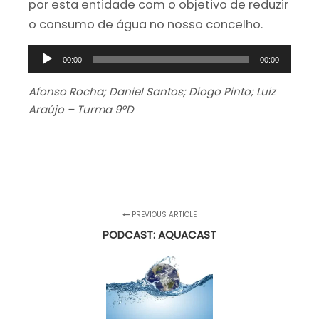
por esta entidade com o objetivo de reduzir
o consumo de água no nosso concelho.
Reprodutor
00:00
00:00
de
áudio
Afonso Rocha; Daniel Santos; Diogo Pinto; Luiz
Araújo – Turma 9ºD
PREVIOUS ARTICLE
PODCAST: AQUACAST