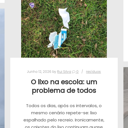
Junho 12, 2026
by
Rui Silva
0
resíduos
O lixo na escola: um
problema de todos
Todos os dias, após os intervalos, o
mesmo cenário repete-se: lixo
espalhado pelo recreio. Ironicamente,
os caixotes do lixo continuam quase