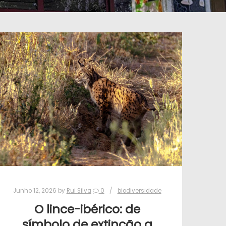
Junho 12, 2026
by
Rui Silva
0
biodiversidade
O lince-ibérico: de
símbolo de extinção a