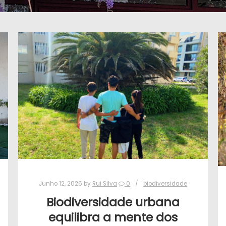
Junho 12, 2026
by
Rui Silva
0
biodiversidade
Biodiversidade urbana
equilibra a mente dos