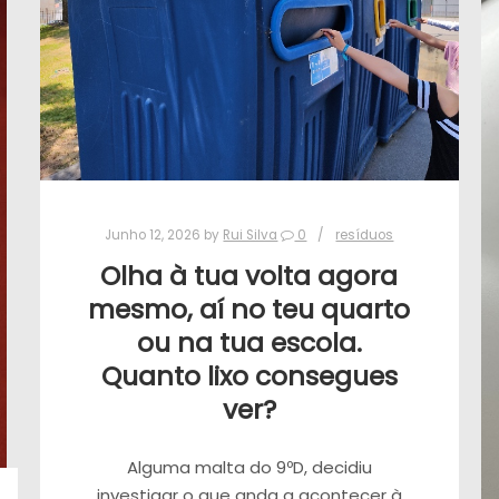
Junho 12, 2026
by
Rui Silva
0
resíduos
Olha à tua volta agora
mesmo, aí no teu quarto
ou na tua escola.
Quanto lixo consegues
ver?
Alguma malta do 9ºD, decidiu
investigar o que anda a acontecer à