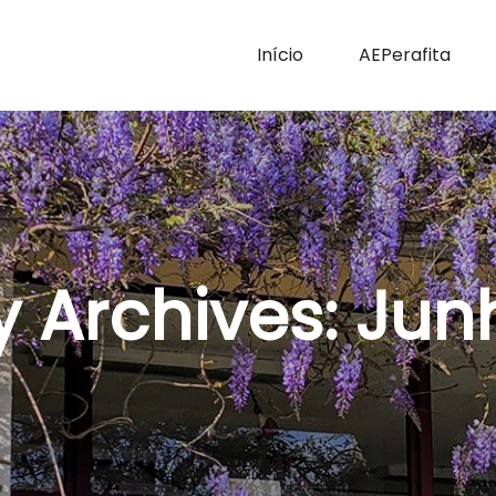
Início
AEPerafita
y Archives:
Jun