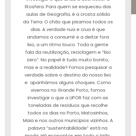
litosfera. Para quem se esqueceu das
aulas de Geografia, é a crosta sólida
da Terra. O chão que pisamos todos os
dias. A verdade nua e crua é que
andamos a consumir e a deitar fora
lixo, a um ritmo louco. Toda a gente
fala da reutilização, reciclagem e “lixo
zero”. No papel é tudo muito bonito,
mas e a realidade? Fomos pesquisar a
verdade sobre o destino do nosso lixo
e apanhámos alguns choques. Como
vivemos no Grande Porto, fomos
investigar o que a LIPOR faz com as
toneladas de resíduos que recolhe
todos os dias no Porto, Matosinhos,
Maia e nos outros municípios vizinhos. A
palavra “sustentabilidade” está na
moda. Há ecopontos em todo o lado,